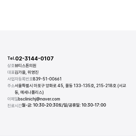
02-3144-0107
Tel.
상호
뷰티스톤의원
대표
김가을, 위영진
사업자등록번호
839-51-00661
주소
서울특별시 마포구 양화로 45, 몰동 133-135호, 215-218호 (서교
동, 메세나폴리스)
이메일
bsclinichj@naver.com
월-금: 10:30-20:30
토/일/공휴일: 10:30-17:00
진료시간