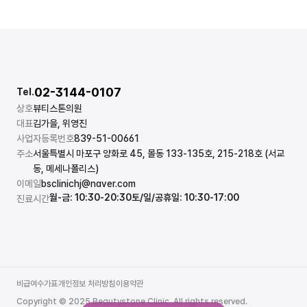
02-3144-0107
Tel.
상호
뷰티스톤의원
대표
김가을, 위영진
사업자등록번호
839-51-00661
주소
서울특별시 마포구 양화로 45, 몰동 133-135호, 215-218호 (서교
동, 메세나폴리스)
이메일
bsclinichj@naver.com
월-금: 10:30-20:30
토/일/공휴일: 10:30-17:00
진료시간
비급여수가표
개인정보 처리방침
이용약관
비급여수가표
개인정보 처리방침
이용약관
Copyright © 2025 Beautystone Clinic. All rights reserved.