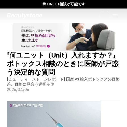
💬 LINE1:1相談が可能です
日本人通訳常駐／お得な体験価格／満足度の高い効果
1:1で設計されたアプローチ
「何ユニット（Unit）入れますか？」
ボトックス相談のときに医師が戸惑
う決定的な質問
[ビューティーストーンレポート] 国産 vs 輸入ボトックスの価格
差、価格に見合う選択基準
2026/04/06