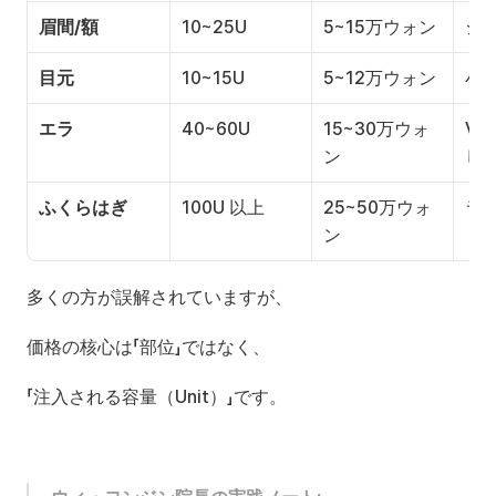
眉間/額
10~25U
5~15万ウォン
シ
目元
10~15U
5~12万ウォン
小
エラ
40~60U
15~30万ウォ
V
ン
し
ふくらはぎ
100U 以上
25~50万ウォ
ラ
ン
多くの方が誤解されていますが、
価格の核心は「部位」ではなく、
「注入される容量（Unit）」です。