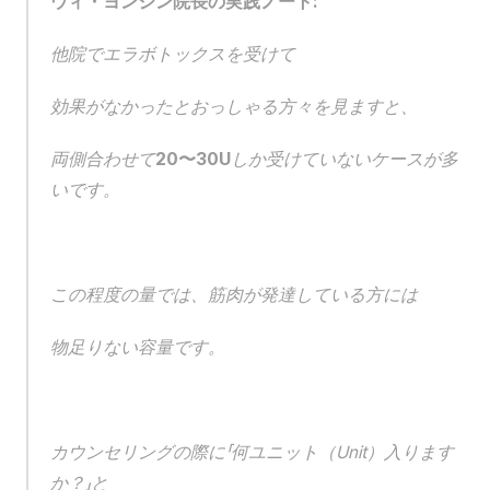
ウィ・ヨンジン院長の実践ノート:
他院でエラボトックスを受けて
効果がなかったとおっしゃる方々を見ますと、
両側合わせて
20〜30U
しか受けていないケースが多
いです。
この程度の量では、筋肉が発達している方には
物足りない容量です。
カウンセリングの際に「何ユニット（Unit）入ります
か？」と