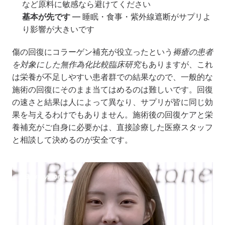
など原料に敏感なら避けてください
基本が先です
 — 睡眠・食事・紫外線遮断がサプリよ
り影響が大きいです
傷の回復にコラーゲン補充が役立ったという
褥瘡の患者
を対象にした無作為化比較臨床研究
もありますが、これ
は栄養が不足しやすい患者群での結果なので、一般的な
施術の回復にそのまま当てはめるのは難しいです。回復
の速さと結果は人によって異なり、サプリが皆に同じ効
果を与えるわけでもありません。施術後の回復ケアと栄
養補充がご自身に必要かは、直接診療した医療スタッフ
と相談して決めるのが安全です。