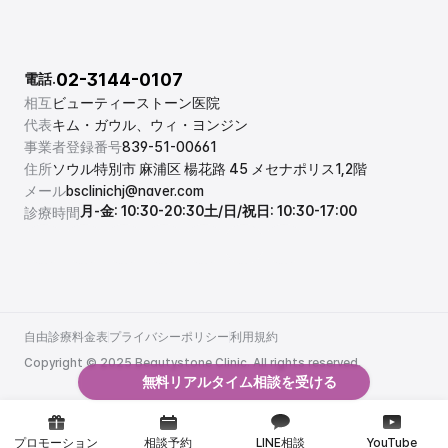
02-3144-0107
電話.
相互
ビューティーストーン医院
代表
キム・ガウル、ウィ・ヨンジン
事業者登録番号
839-51-00661
住所
ソウル特別市 麻浦区 楊花路 45 メセナポリス1,2階
メール
bsclinichj@naver.com
月-金: 10:30-20:30
土/日/祝日: 10:30-17:00
診療時間
自由診療料金表
プライバシーポリシー
利用規約
自由診療料金表
プライバシーポリシー
利用規約
Copyright © 2025 Beautystone Clinic. All rights reserved.
無料リアルタイム相談を受ける
プロモーション
相談予約
LINE相談
YouTube