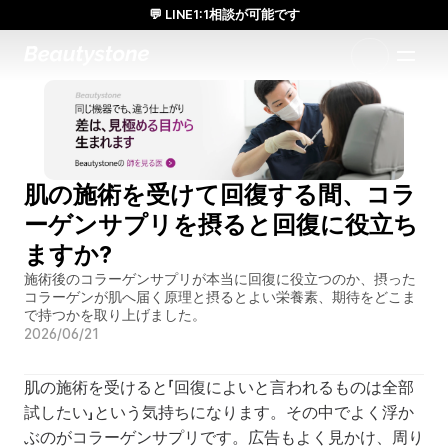
💬 LINE1:1相談が可能です
日本人通訳常駐／お得な体験価格／満足度の高い効果
1:1で設計されたアプローチ
肌の施術を受けて回復する間、コラ
ーゲンサプリを摂ると回復に役立ち
ますか?
施術後のコラーゲンサプリが本当に回復に役立つのか、摂った
コラーゲンが肌へ届く原理と摂るとよい栄養素、期待をどこま
で持つかを取り上げました。
2026/06/21
肌の施術を受けると「回復によいと言われるものは全部
試したい」という気持ちになります。その中でよく浮か
ぶのがコラーゲンサプリです。広告もよく見かけ、周り