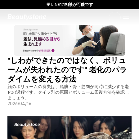
💬 LINE1:1相談が可能です
日本人通訳常駐／お得な体験価格／満足度の高い効果
1:1で設計されたアプローチ
"しわができたのではなく、ボリュ
ームが失われたのです" 老化のパラ
ダイムを変える方法
顔のボリュームの喪失は、脂肪・骨・筋肉が同時に減少する老
化の過程です。タイプ別の原因とボリューム回復方法を確認し
ましょう。
2026/04/16