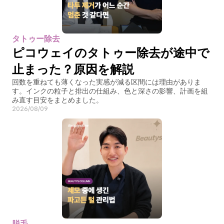
タトゥー除去
ピコウェイのタトゥー除去が途中で
止まった？原因を解説
回数を重ねても薄くなった実感が減る区間には理由がありま
す。インクの粒子と排出の仕組み、色と深さの影響、計画を組
み直す目安をまとめました。
2026/08/09
脱毛