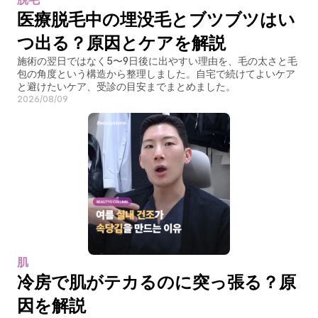
医療脱毛中の埋没毛とブツブツはい
つ出る？原因とケアを解説
施術の翌日ではなく5〜9日後に出やすい理由を、毛の太さと毛
包の角度という構造から整理しました。自宅で続けてよいケア
と避けたいケア、受診の目安までまとめました。
2026/08/09
肌
冷房で肌がテカるのに突っ張る？原
因を解説