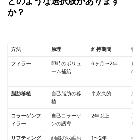
どのような選択肢があります
か？
方法
原理
維持期間
特
フィラー
即時のボリュ
6ヶ月〜2年
ピ
ーム補給
の
て
脂肪移植
自己脂肪の移
半永久的
広
植
に
コラーゲンフ
自己コラーゲ
2年以上
肌
ィラー
ンの誘導
を
リフティング
組織の収縮お
1〜2年
弾