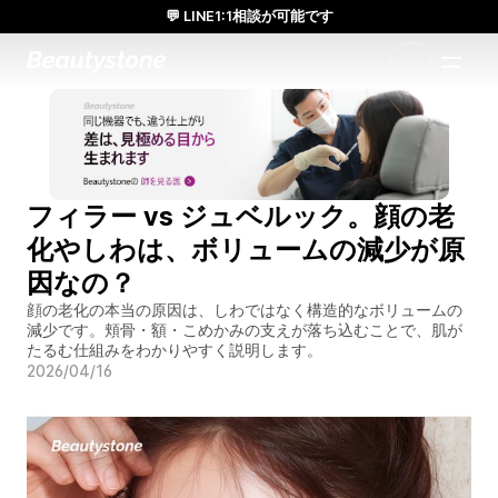
💬 LINE1:1相談が可能です
日本人通訳常駐／お得な体験価格／満足度の高い効果
1:1で設計されたアプローチ
フィラー vs ジュベルック。顔の老
化やしわは、ボリュームの減少が原
因なの？
顔の老化の本当の原因は、しわではなく構造的なボリュームの
減少です。頬骨・額・こめかみの支えが落ち込むことで、肌が
たるむ仕組みをわかりやすく説明します。
2026/04/16