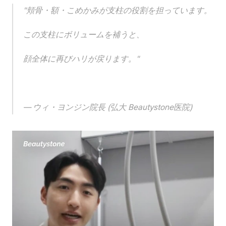
"頬骨・額・こめかみが支柱の役割を担っています。
この支柱にボリュームを補うと、
顔全体に再びハリが戻ります。"
— ウィ・ヨンジン院長 (弘大 Beautystone医院)