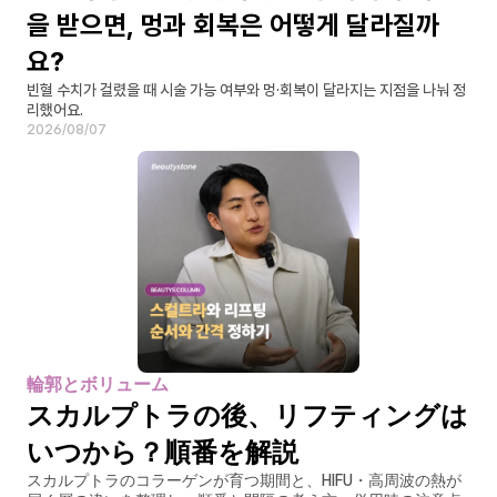
을 받으면, 멍과 회복은 어떻게 달라질까
요?
빈혈 수치가 걸렸을 때 시술 가능 여부와 멍·회복이 달라지는 지점을 나눠 정
리했어요.
2026/08/07
輪郭とボリューム
スカルプトラの後、リフティングは
いつから？順番を解説
スカルプトラのコラーゲンが育つ期間と、HIFU・高周波の熱が