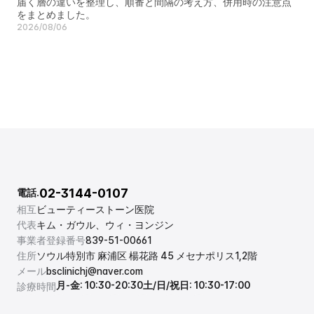
届く層の違いを整理し、順番と間隔の考え方、併用時の注意点
をまとめました。
2026/08/06
02-3144-0107
電話.
相互
ビューティーストーン医院
代表
キム・ガウル、ウィ・ヨンジン
事業者登録番号
839-51-00661
住所
ソウル特別市 麻浦区 楊花路 45 メセナポリス1,2階
メール
bsclinichj@naver.com
月-金: 10:30-20:30
土/日/祝日: 10:30-17:00
診療時間