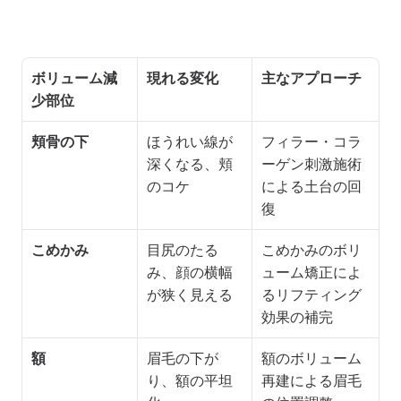
ボリューム減
現れる変化
主なアプローチ
少部位
頬骨の下
ほうれい線が
フィラー・コラ
深くなる、頬
ーゲン刺激施術
のコケ
による土台の回
復
こめかみ
目尻のたる
こめかみのボリ
み、顔の横幅
ューム矯正によ
が狭く見える
るリフティング
効果の補完
額
眉毛の下が
額のボリューム
り、額の平坦
再建による眉毛