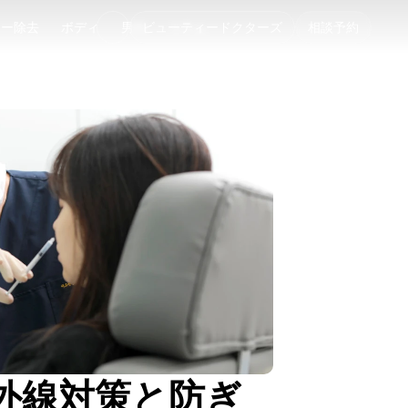
ゥー除去
ボディ
男性
ビューティードクターズ
コラム
相談予約
ゥー除去
ボディ
男性
コラム
外線対策と防ぎ