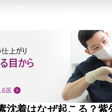
ョン
前後写真
リフティング
肌
輪郭とボリューム
タト
ョン
前後写真
リフティング
肌
輪郭とボリューム
タト
素沈着はなぜ起こる？紫