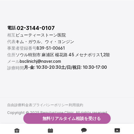
02-3144-0107
電話.
相互
ビューティーストーン医院
代表
キム・ガウル、ウィ・ヨンジン
事業者登録番号
839-51-00661
住所
ソウル特別市 麻浦区 楊花路 45 メセナポリス1,2階
メール
bsclinichj@naver.com
月-金: 10:30-20:30
土/日/祝日: 10:30-17:00
診療時間
自由診療料金表
プライバシーポリシー
利用規約
自由診療料金表
プライバシーポリシー
利用規約
Copyright © 2025 Beautystone Clinic. All rights reserved.
無料リアルタイム相談を受ける