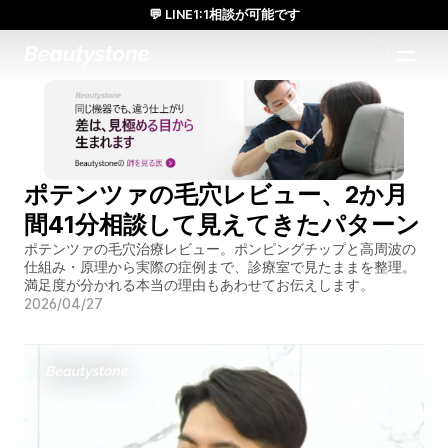
💬 LINE1:1相談が可能です
日本人通訳常駐／お得な体験価格／満足度の高い効果
1:1で設計されたアプローチ
ポテンツァの毛穴レビュー、2か月
間41分相談して見えてきたパターン
ポテンツァの毛穴治療レビュー。ポンピングチップと高周波の
仕組み・原理から実際の症例まで、診療室で見たままを整理。
満足度が分かれる本当の理由もあわせてお伝えします。
2026/04/27