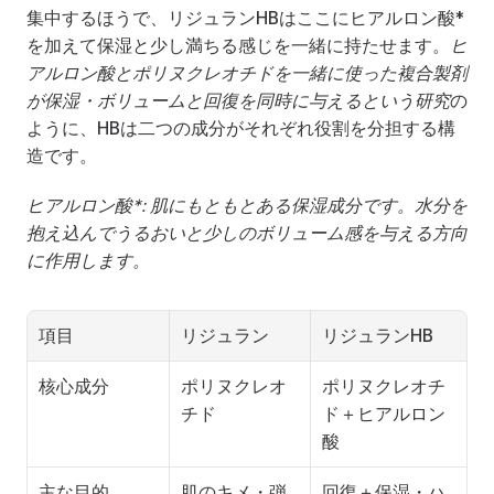
集中するほうで、リジュランHBはここにヒアルロン酸*
を加えて保湿と少し満ちる感じを一緒に持たせます。
ヒ
アルロン酸とポリヌクレオチドを一緒に使った複合製剤
が保湿・ボリュームと回復を同時に与えるという研究
の
ように、HBは二つの成分がそれぞれ役割を分担する構
造です。
ヒアルロン酸*: 肌にもともとある保湿成分です。水分を
抱え込んでうるおいと少しのボリューム感を与える方向
に作用します。
項目
リジュラン
リジュランHB
核心成分
ポリヌクレオ
ポリヌクレオチ
チド
ド＋ヒアルロン
酸
主な目的
肌のキメ・弾
回復＋保湿・ハ