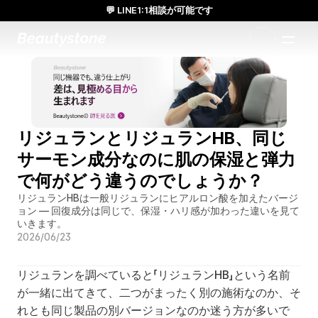
💬 LINE1:1相談が可能です
日本人通訳常駐／お得な体験価格／満足度の高い効果
1:1で設計されたアプローチ
リジュランとリジュランHB、同じ
サーモン成分なのに肌の保湿と弾力
で何がどう違うのでしょうか？
リジュランHBは一般リジュランにヒアルロン酸を加えたバージ
ョン — 回復成分は同じで、保湿・ハリ感が加わった違いを見て
いきます。
2026/06/23
リジュランを調べていると「リジュランHB」という名前
が一緒に出てきて、二つがまったく別の施術なのか、そ
れとも同じ製品の別バージョンなのか迷う方が多いで