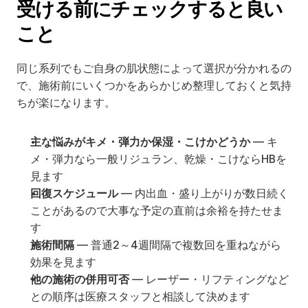
受ける前にチェックすると良い
こと
同じ系列でもご自身の肌状態によって選択が分かれるの
で、施術前にいくつかをあらかじめ整理しておくと気持
ちが楽になります。
主な悩みがキメ・弾力か保湿・こけかどうか
 — キ
メ・弾力なら一般リジュラン、乾燥・こけならHBを
見ます
回復スケジュール
 — 内出血・盛り上がりが数日続く
ことがあるので大事な予定の直前は余裕を持たせま
す
施術間隔
 — 普通2～4週間隔で複数回を重ねながら
効果を見ます
他の施術の併用可否
 — レーザー・リフティングなど
との順序は医療スタッフと相談して決めます