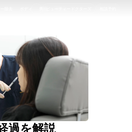
ゥー除去
ボディ
男性
ビューティードクターズ
コラム
相談予約
ゥー除去
ボディ
男性
コラム
経過を解説