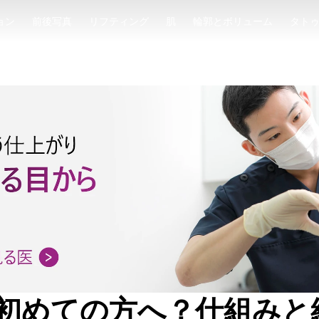
ョン
前後写真
リフティング
肌
輪郭とボリューム
タト
ョン
前後写真
リフティング
肌
輪郭とボリューム
タト
初めての方へ？仕組みと