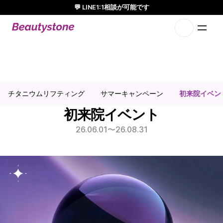
💬 LINE1:1相談が可能です
日本人通訳常駐／お得な体験価格／満足度の高い効果
1:1で設計されたアプローチ
初来院イベント | 弘大 ホンデクリニック
初来院イベン
チタニウムリフティング
サマーキャンペーン
初来院イベント
26.06.01
〜
26.08.31