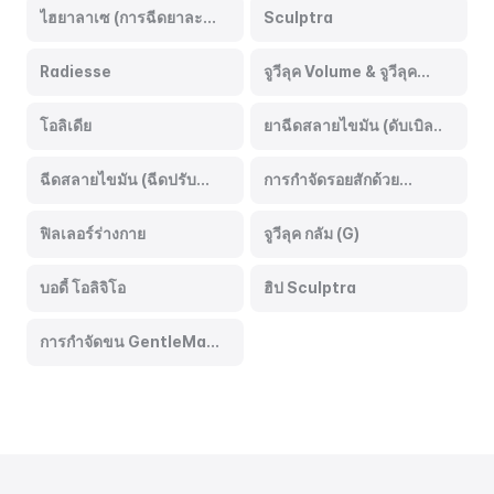
ไฮยาลาเซ (การฉีดยาละ
Sculptra
ลายฟิลเลอร์)
Radiesse
จูวีลุค Volume & จูวีลุค
Eye
โอลิเดีย
ยาฉีดสลายไขมัน (ดับเบิล
สลิม, เพนไคร่า)
ฉีดสลายไขมัน (ฉีดปรับ
การกำจัดรอยสักด้วย
กรอบหน้า, ฉีดสโตน)
PicoWay
ฟิลเลอร์ร่างกาย
จูวีลุค กลัม (G)
บอดี้ โอลิจิโอ
ฮิป Sculptra
การกำจัดขน GentleMax
Pro Plus