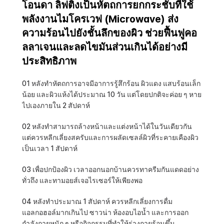
โอนดา ลิฟติ้งเป็นหัตถการยกกระชับที่ใช้
พลังงานไมโครเวฟ (Microwave) ส่ง
ความร้อนไปยังชั้นลึกของผิว ช่วยฟื้นฟูคอ
ลลาเจนและลดไขมันส่วนเกินได้อย่างมี
ประสิทธิภาพ
01 หลังทำหัตถการอาจมีอาการรู้สึกร้อน ผิวแดง แสบร้อนเล็ก
น้อย และผิวแห้งได้ประมาณ 10 วัน แต่โดยปกติจะค่อย ๆ หาย
ไปเองภายใน 2 สัปดาห์
02 หลังทำสามารถล้างหน้าและแต่งหน้าได้ในวันเดียวกัน 
แต่ควรหลีกเลี่ยงสครับและการผลัดเซลล์ผิวที่ระคายเคืองผิว
เป็นเวลา 1 สัปดาห์
03 เพื่อปกป้องผิว เวลาออกนอกบ้านควรทาครีมกันแดดอย่าง
ทั่วถึง และทามอยส์เจอไรเซอร์ให้เพียงพอ
04 หลังทำประมาณ 1 สัปดาห์ ควรหลีกเลี่ยงการดื่ม
แอลกอฮอล์มากเกินไป ซาวน่า ห้องอบไอน้ำ และการออก
กำลังกายหนัก ๆ หรือกิจกรรมที่ทำให้ร่างกายร้อนขึ้น