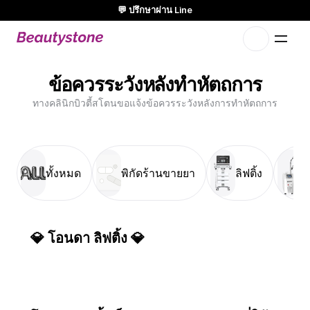
💬 ปรึกษาผ่าน Line
🌸 Beautystone Clinic เข้าร่วม Meditox Bangkok Cadaver workshop
🌸
แนวทางที่ออกแบบเฉพาะคุณแบบ 1:1
ข้อควรระวังหลังทำหัตถการ
ทางคลินิกบิวตี้สโตนขอแจ้งข้อควรระวังหลังการทำหัตถการ
ทั้งหมด
พิกัดร้านขายยา
ลิฟติ้ง
เ
💎 โอนดา ลิฟติ้ง 💎