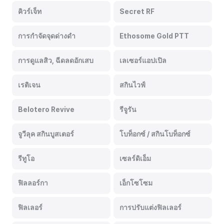
คิวร์เจ็ท
Secret RF
การกำจัดจุดด่างดำ
Ethosome Gold PTT
การดูแลสิว, ฉีดลดอักเสบ
เลเซอร์แอปเปิล
เรติเจน
สกินไวฟ์
Belotero Revive
รีจูรัน
จูวีลุค สกินบูสเตอร์
โบท็อกซ์ / สกินโบท็อกซ์
รีทูโอ
เซลร์ดิเอ็ม
ฟิลลอร์กา
เอ็กโซโซม
ฟิลเลอร์
การปรับแต่งฟิลเลอร์