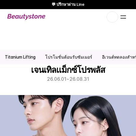
💬 ปรึกษาผ่าน Line
🌸 Beautystone Clinic เข้าร่วม Meditox Bangkok Cadaver workshop
🌸
แนวทางที่ออกแบบเฉพาะคุณแบบ 1:1
โปรโมชั่น GentleMax Pro Plus | คลินิกผิวหนังฮงแด ฮับจอง
Titanium Lifting
โปรโมชั่นต้อนรับซัมเมอร์
อีเวนต์ทดลองสำหรั
เจนเทิลแม็กซ์โปรพลัส
26.06.01
~
26.08.31