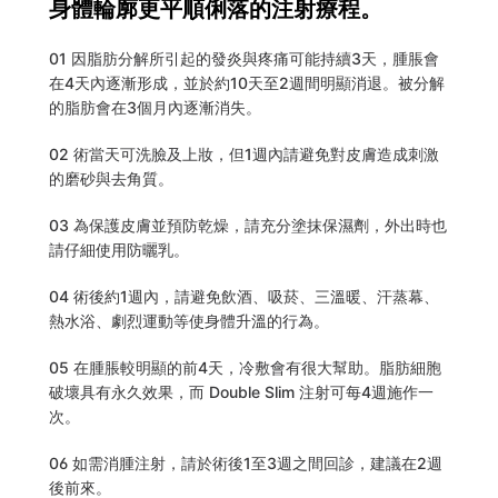
身體輪廓更平順俐落的注射療程。
01 因脂肪分解所引起的發炎與疼痛可能持續3天，腫脹會
在4天內逐漸形成，並於約10天至2週間明顯消退。被分解
的脂肪會在3個月內逐漸消失。
02 術當天可洗臉及上妝，但1週內請避免對皮膚造成刺激
的磨砂與去角質。
03 為保護皮膚並預防乾燥，請充分塗抹保濕劑，外出時也
請仔細使用防曬乳。
04 術後約1週內，請避免飲酒、吸菸、三溫暖、汗蒸幕、
熱水浴、劇烈運動等使身體升溫的行為。
05 在腫脹較明顯的前4天，冷敷會有很大幫助。脂肪細胞
破壞具有永久效果，而 Double Slim 注射可每4週施作一
次。
06 如需消腫注射，請於術後1至3週之間回診，建議在2週
後前來。