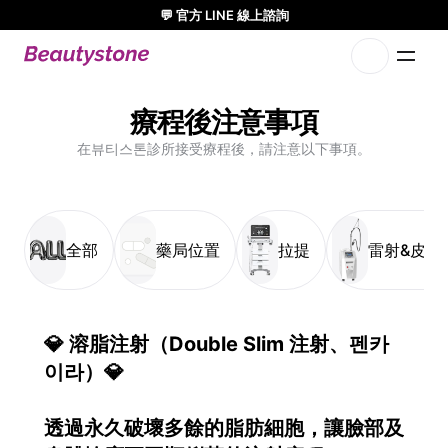
💬 官方 LINE 線上諮詢
🌸 Beauty Stone診所 參加 Meditox 曼谷大體工作坊 🌸
1:1 專屬設計方案
療程後注意事項
在뷰티스톤診所接受療程後，請注意以下事項。
全部
藥局位置
拉提
雷射&皮膚
💎 溶脂注射（Double Slim 注射、펜카
이라）💎
透過永久破壞多餘的脂肪細胞，讓臉部及