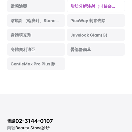
歐莉迪亞
脂肪分解注射（더블슬
림、펜카이라）
溶脂針（輪廓針、Stone
PicoWay 刺青去除
針）
身體填充劑
Juvelook Glam(G)
身體奧利迪亞
臀部舒顏萃
GentleMax Pro Plus 除
毛
02-3144-0107
電話
商號
Beauty Stone診所