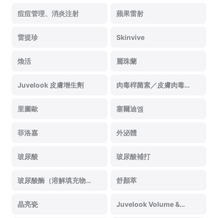
痘痘管理、消炎注射
蘋果雷射
雷提珍
Skinvive
煥活
麗珠蘭
Juvelook 皮膚增生劑
肉毒桿菌素／皮膚肉毒桿
菌素
里圖歐
塞爾迪엠
菲洛嘉
外泌體
玻尿酸
玻尿酸補打
玻尿酸酶（溶解填充物的
舒顏萃
注射）
晶亮瓷
Juvelook Volume &
Juvelook Eye