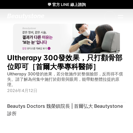
💬 官方 LINE 線上諮詢
🌸 Beauty Stone診所 參加 Meditox 曼谷大體工作坊 🌸
1:1 量身設計方案
Ultherapy 300發效果，只打顴骨部
位即可［首爾大學專科醫師］
Ultherapy 300發的效果，若分散施作於整個臉部，反而得不償
失。請了解為何集中施打於顴骨與眼周，能帶動整體拉提的原
理。
2026年4月12日
Beautys Doctors 魏榮鎮院長 | 首爾弘大 Beautystone 
診所