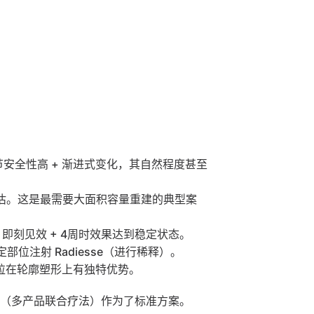
优惠活动
商谈预约
Wechat商谈
节安全性高 + 渐进式变化，其自然程度甚至
效评估。这是最需要大面积容量重建的典型案
即刻见效 + 4周时效果达到稳定状态。
部位注射 Radiesse（进行稀释）。
粒在轮廓塑形上有独特优势。
oach（多产品联合疗法）作为了标准方案。