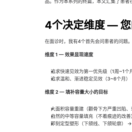
品。作为本系列的终篇，本文汇集了患者
4个决定维度 — 
在面诊时，我有4个首先会问患者的问题
维度 1 — 效果显现速度
追求快速见效为第一优先级（1周~1个月
追求温和、渐进稳定见效（3~6个月） → Scul
维度 2 — 填补容量大小的目标
大面积容量重建（颧骨下方严重凹陷、衰
自然的中等容量填充（不着痕迹的改善）
即刻定型塑形（下颌线、下颌轮廓） →