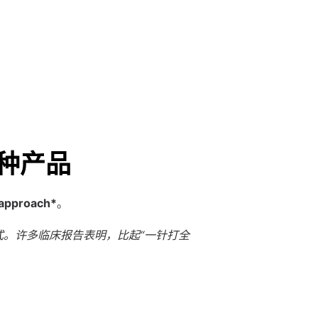
种产品
 approach*
。
术方式。许多临床报告表明，比起“一针打全