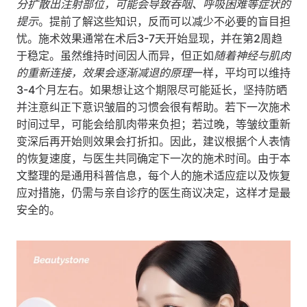
分扩散出注射部位，可能会导致吞咽、呼吸困难等症状的
提示
。提前了解这些知识，反而可以减少不必要的盲目担
忧。施术效果通常在术后3-7天开始显现，并在第2周趋
于稳定。虽然维持时间因人而异，但正如
随着神经与肌肉
的重新连接，效果会逐渐减退的原理
一样，平均可以维持
3-4个月左右。如果想让这个期限尽可能延长，坚持防晒
并注意纠正下意识皱眉的习惯会很有帮助。若下一次施术
时间过早，可能会给肌肉带来负担；若过晚，等皱纹重新
变深后再开始则效果会打折扣。因此，建议根据个人表情
的恢复速度，与医生共同确定下一次的施术时间。由于本
文整理的是通用科普信息，每个人的施术适应症以及恢复
应对措施，仍需与亲自诊疗的医生商议决定，这样才是最
安全的。