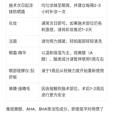
施术次日起涂
均匀涂抹至眼周，并建议每隔2-3
抹防晒霜
小时补涂一次
化妆
通常次日即可。如果施术部位仍有
刺激感，请将彩妆推迟1-2天
洁面
请勿用力揉搓，轻拍面部轻轻清洗
眼霜·精华
以温和保湿为主，视黄醇（A
醇）、酸类成分请暂停使用1周左右
眼部按摩仪·刮
请于1周后从轻微力度开始重新使用
痧板
美睫·接睫毛
因会接触到施术部位，术后1-2周后
进行更为安全
像视黄醇、AHA、BHA等活性成分，即使是平时用惯了