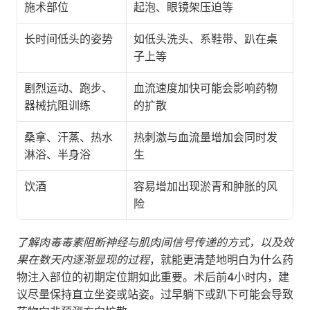
施术部位
起泡、眼镜架压迫等
长时间低头的姿势
如低头洗头、系鞋带、趴在桌
子上等
剧烈运动、跑步、
血流速度加快可能会影响药物
器械抗阻训练
的扩散
桑拿、汗蒸、热水
热刺激与血流量增加会同时发
淋浴、半身浴
生
饮酒
容易增加出现淤青和肿胀的风
险
了解肉毒毒素阻断神经与肌肉间信号传递的方式，以及效
果在数天内逐渐显现的过程
，就能更清楚地明白为什么药
物注入部位的初期定位期如此重要。术后前4小时内，建
议尽量保持直立坐姿或站姿。过早躺下或趴下可能会导致