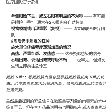
医疗团队进行咨询：
单侧眼睑下垂，或左右眼有明显的不对称
 —— 有可能
是眼睑下垂*，通常在2-6周内会自然恢复
视物模糊或出现重影（复视）
 —— 请立即联系医疗团
队
2周后仍未消退的红肿
施术部位疼痛程度逐渐加重的情况
高热、严重红斑、发热感
 —— 这是疑似感染的信号
吞咽困难、说话困难或呼吸不畅
 —— 极罕见，但如发
生请立即前往急诊室
眼睑下垂*：提眼睑肌力量变弱导致眼睑看起来下垂的状
态。若在肉毒素施术后暂时出现，通常随着时间的流逝会
逐渐恢复。
虽然最后提到的紧急信号在微整美容剂量的肉毒素施术中
极其罕见，但在官方药品说明书也明确标有
若肉毒毒素成