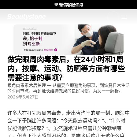
💬 微信客服咨询
🌸 Beautystone诊所出席 Meditox 曼谷 Cadaver workshop 🌸
1:1 定制方案
做完眼周肉毒素后，在24小时和1周
内，按摩、运动、防晒等方面有哪些
需要注意的事项？
眼角肉毒素术后护理 — 从需要立即避免的事项，到恢复日常生活
的时间节点，再到延长维持效果的良好习惯，为您一一解析。
2026年5月27日
许多人在打完眼周肉毒素、走出咨询室的那一刻，脑海中
会一下子蹦出许多问题：“今天能去运动吗？”、“什么时
候能做脸部按摩？”。虽然施术过程只需几分钟就结束
了，但真正让人感到困惑的，是施术后这几天该怎么度