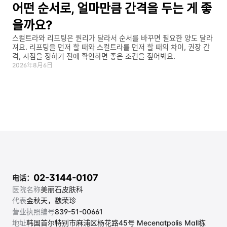
어떤 순서로, 얼마만큼 간격을 두는 게 좋
을까요?
스컬트라와 리프팅은 원리가 달라서 순서를 바꾸면 필요한 양도 달라
져요. 리프팅을 먼저 할 때와 스컬트라를 먼저 할 때의 차이, 권장 간
격, 시점을 정하기 전에 확인하면 좋은 조건을 짚어봐요.
2026年8月6日
02-3144-0107
电话：
医院名称
美丽石皮肤科
代表
金秋天，魏荣珍
营业执照编号
839-51-00661
地址
韩国首尔特别市麻浦区杨花路45号 Mecenatpolis Mall栋 