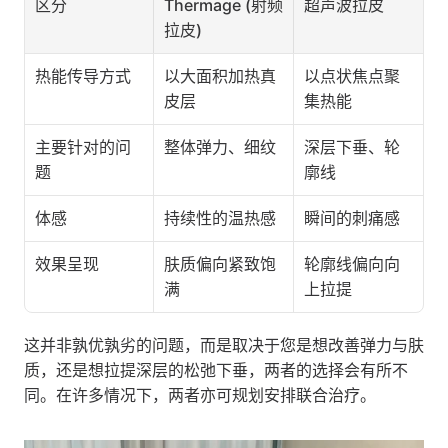
区分
Thermage (射频
超声波拉皮
拉皮)
热能传导方式
以大面积加热真
以点状焦点聚
皮层
集热能
主要针对的问
整体弹力、细纹
深层下垂、轮
题
廓线
体感
持续性的温热感
瞬间的刺痛感
效果呈现
肤质偏向紧致饱
轮廓线偏向向
满
上拉提
这并非孰优孰劣的问题，而是取决于您是想改善弹力与肤
质，还是想拉提深层的松弛下垂，两者的选择会有所不
同。在许多情况下，两者亦可规划安排联合治疗。