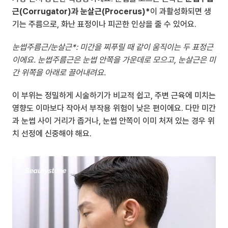
근(Corrugator)과 눈살근(Procerus)*
이 과활성화되면 생
기는 주름으로, 화난 표정이나 피곤한 인상을 줄 수 있어요.
눈썹주름근/눈살근*: 미간을 찌푸릴 때 같이 움직이는 두 표정근
이에요. 눈썹주름근은 눈썹 안쪽을 가운데로 모으고, 눈살근은 미
간 위쪽을 아래로 끌어내려요.
이 부위는 정밀하게 시술하기가 비교적 쉽고, 주변 근육에 미치는 
영향도 이마보다 작아서 부작용 위험이 낮은 편이에요. 다만 미간
과 눈썹 사이 거리가 좁거나, 눈썹 안쪽이 이미 처져 있는 경우 위
치 선정에 신중해야 해요.