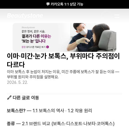
💬 카카오톡 1:1 상담 가능
🌸 뷰티스톤의원 메디톡스 방콕 Cadaver workshop 참석 🌸
1:1 DESIGNED APPROACH
이마·미간·눈가 보톡스, 부위마다 주의점이 
다르다
이마 보톡스 후 눈썹이 처지는 이유, 미간 주름에 보톡스가 잘 듣는 이유 — 
부위별 원리와 주의점을 설명해요.
2026. 5. 22.
🔗 다른 글로 이동
보톡스란?
 — 
1.1 보톡스의 역사
 · 
1.2 작용 원리
종류
 — 
2.1 브랜드 비교 (보톡스·디스포트·나보타·코어톡스)