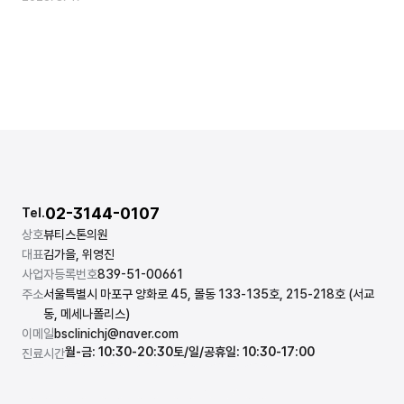
02-3144-0107
Tel.
상호
뷰티스톤의원
대표
김가을, 위영진
사업자등록번호
839-51-00661
주소
서울특별시 마포구 양화로 45, 몰동 133-135호, 215-218호 (서교
동, 메세나폴리스)
이메일
bsclinichj@naver.com
월-금: 10:30-20:30
토/일/공휴일: 10:30-17:00
진료시간