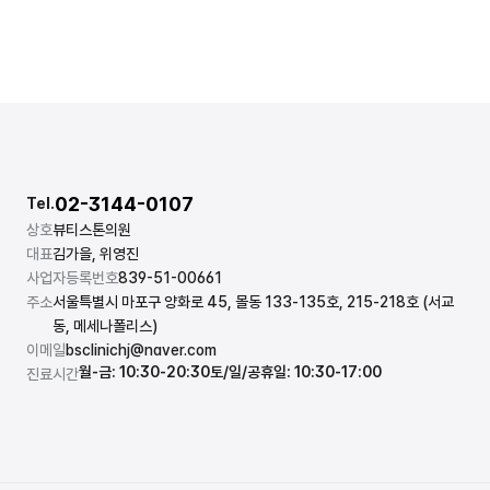
02-3144-0107
Tel.
상호
뷰티스톤의원
대표
김가을, 위영진
사업자등록번호
839-51-00661
주소
서울특별시 마포구 양화로 45, 몰동 133-135호, 215-218호 (서교
동, 메세나폴리스)
이메일
bsclinichj@naver.com
월-금: 10:30-20:30
토/일/공휴일: 10:30-17:00
진료시간