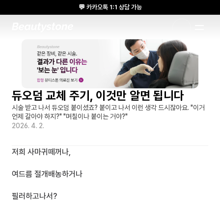
💬 카카오톡 1:1 상담 가능
🌸 뷰티스톤의원 메디톡스 방콕 Cadaver workshop 참석 🌸
1:1 DESIGNED APPROACH
듀오덤 교체 주기, 이것만 알면 됩니다
시술 받고 나서 듀오덤 붙이셨죠? 붙이고 나서 이런 생각 드시잖아요. "이거 
언제 갈아야 하지?" "며칠이나 붙이는 거야?"
2026. 4. 2.
저희 사마귀떼꺼나,
여드름 절개배농하거나
필러하고나서?