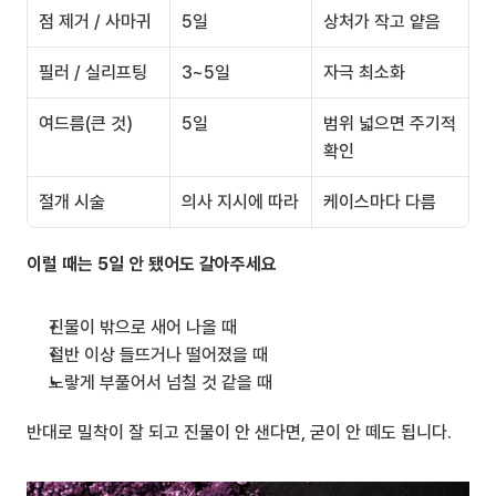
점 제거 / 사마귀
5일
상처가 작고 얕음
필러 / 실리프팅
3~5일
자극 최소화
여드름(큰 것)
5일
범위 넓으면 주기적 
확인
절개 시술
의사 지시에 따라
케이스마다 다름
이럴 때는 5일 안 됐어도 갈아주세요
진물이 밖으로 새어 나올 때
절반 이상 들뜨거나 떨어졌을 때
노랗게 부풀어서 넘칠 것 같을 때
반대로 밀착이 잘 되고 진물이 안 샌다면, 굳이 안 떼도 됩니다.