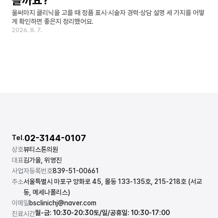
을까요?
울써마지 클리닉을 고를 때 정품 표시·시술자 경력·상담 설명 세 가지를 어떻
게 확인하면 좋은지 정리했어요.
2026. 8. 7.
02-3144-0107
Tel.
상호
뷰티스톤의원
대표
김가을, 위영진
사업자등록번호
839-51-00661
주소
서울특별시 마포구 양화로 45, 몰동 133-135호, 215-218호 (서교
동, 메세나폴리스)
이메일
bsclinichj@naver.com
월-금: 10:30-20:30
토/일/공휴일: 10:30-17:00
진료시간