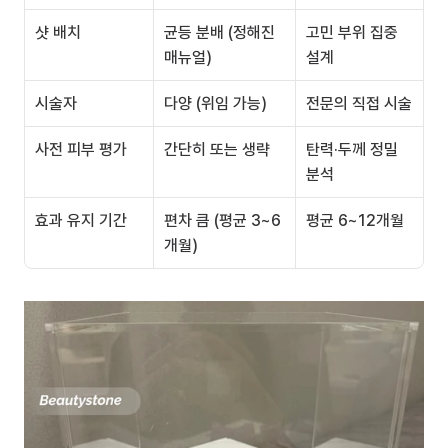
샷 배치
균등 분배 (정해진 
고민 부위 집중 
매뉴얼)
설계
시술자
다양 (위임 가능)
전문의 직접 시술
사전 피부 평가
간단히 또는 생략
탄력·두께 정밀 
분석
효과 유지 기간
편차 큼 (평균 3~6
평균 6~12개월
개월)