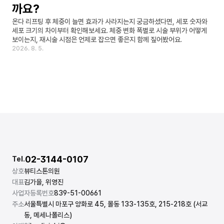
까요?
온다 리프팅 후 체중이 늘면 효과가 사라지는지 궁금하셨다면, 세포 숫자와 
세포 크기의 차이부터 확인해보세요. 체중 변화 폭별로 시술 부위가 어떻게 
보이는지, 재시술 시점은 언제로 잡으면 좋은지 함께 짚어봤어요.
2026. 8. 5.
02-3144-0107
Tel.
상호
뷰티스톤의원
대표
김가을, 위영진
사업자등록번호
839-51-00661
주소
서울특별시 마포구 양화로 45, 몰동 133-135호, 215-218호 (서교
동, 메세나폴리스)