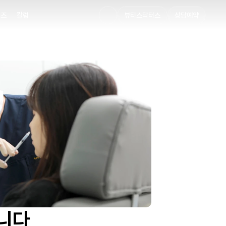
멘즈
칼럼
뷰티스닥터스
상담예약
멘즈
칼럼
습니다