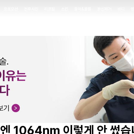
프로모션
전후사진
리프팅
스킨
윤곽&볼륨
문신제거
바디
프로모션
전후사진
리프팅
스킨
윤곽&볼륨
문신제거
바디
엔 1064nm 이렇게 안 썼