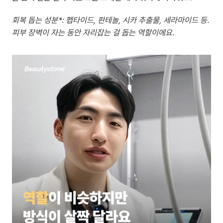
회복 돕는 성분*: 펩타이드, 판테놀, 시카 추출물, 세라마이드 등. 
피부 장벽이 자는 동안 자리잡는 걸 돕는 역할이에요.