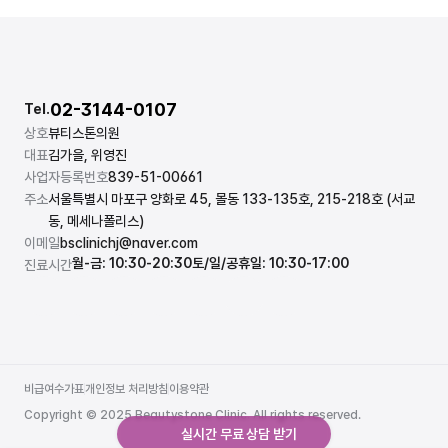
02-3144-0107
Tel.
상호
뷰티스톤의원
대표
김가을, 위영진
사업자등록번호
839-51-00661
주소
서울특별시 마포구 양화로 45, 몰동 133-135호, 215-218호 (서교
동, 메세나폴리스)
이메일
bsclinichj@naver.com
월-금: 10:30-20:30
토/일/공휴일: 10:30-17:00
진료시간
비급여수가표
개인정보 처리방침
이용약관
비급여수가표
개인정보 처리방침
이용약관
Copyright © 2025 Beautystone Clinic. All rights reserved.
실시간 무료 상담 받기