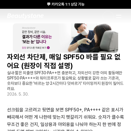
💬 카카오톡 1:1 상담 가능
🌸 뷰티스톤의원 메디톡스 방콕 Cadaver workshop 참석 🌸
1:1 DESIGNED APPROACH
자외선 차단제, 매일 SPF50 바를 필요 없
어요 (원장이 직접 설명)
실내·짧은 외출엔 SPF30·PA++면 충분하고, 자외선이 강한 야외 활동에만 
SPF50·PA++++와 워터프루프가 필요해요. 상황별로 갈라 쓰는 기준과, 
숫자보다 중요한 '바르는 양·2시간마다 덧바르기' 타이밍까지 원장이 짚어드
려요.
2026. 5. 30.
선크림을 고르려고 뒷면을 보면 SPF50+, PA++++ 같은 표시가 
빼곡해서 어떤 게 나한테 맞는지 헷갈리기 쉬워요. 숫자가 클수록 
무조건 좋은 건지, 일상용과 야외용을 나눠야 하는지 한 번에 정