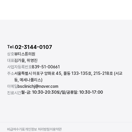
02-3144-0107
Tel.
상호
뷰티스톤의원
대표
김가을, 위영진
사업자등록번호
839-51-00661
주소
서울특별시 마포구 양화로 45, 몰동 133-135호, 215-218호 (서교
동, 메세나폴리스)
이메일
bsclinichj@naver.com
월-금: 10:30-20:30
토/일/공휴일: 10:30-17:00
진료시간
비급여수가표
개인정보 처리방침
이용약관