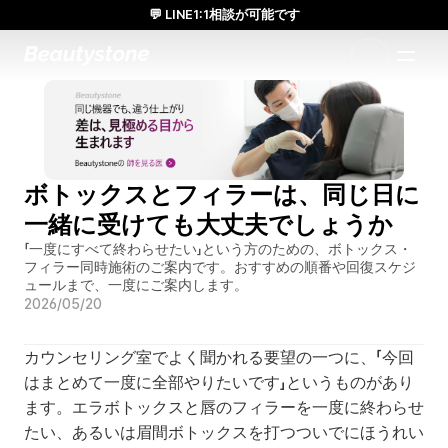
💬 LINE1:1相談が可能です
日本人通訳常駐／お得な体験価格／満足度の高い効果
1:1で設計されたアプローチ
ボトックスとフィラーは、同じ日に
一緒に受けても大丈夫でしょうか
「一度にすべて終わらせたい」という方のための、ボトックス・
フィラー同時施術のご案内です。おすすめの順番や回復スケジ
ュールまで、一度にご案内します。
2026/05/20
カウンセリング室でよく聞かれる要望の一つに、「今回
はまとめて一度に全部やりたいです」というものがあり
ます。エラボトックスと唇のフィラーを一度に終わらせ
たい、あるいは眉間ボトックスを打つついでにほうれい