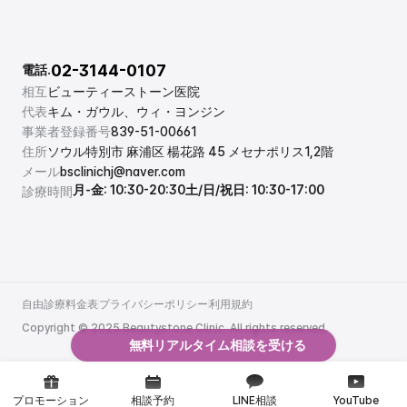
02-3144-0107
電話.
相互
ビューティーストーン医院
代表
キム・ガウル、ウィ・ヨンジン
事業者登録番号
839-51-00661
住所
ソウル特別市 麻浦区 楊花路 45 メセナポリス1,2階
メール
bsclinichj@naver.com
月-金: 10:30-20:30
土/日/祝日: 10:30-17:00
診療時間
自由診療料金表
プライバシーポリシー
利用規約
自由診療料金表
プライバシーポリシー
利用規約
Copyright © 2025 Beautystone Clinic. All rights reserved.
無料リアルタイム相談を受ける
プロモーション
相談予約
LINE相談
YouTube