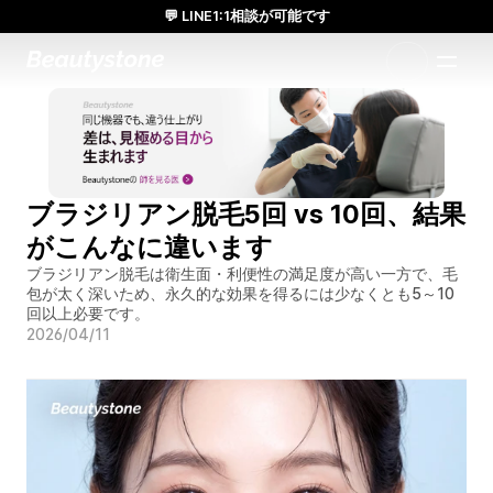
💬 LINE1:1相談が可能です
日本人通訳常駐／お得な体験価格／満足度の高い効果
1:1で設計されたアプローチ
ブラジリアン脱毛5回 vs 10回、結果
がこんなに違います
ブラジリアン脱毛は衛生面・利便性の満足度が高い一方で、毛
包が太く深いため、永久的な効果を得るには少なくとも5～10
回以上必要です。
2026/04/11