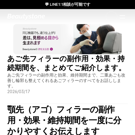
💬 LINE1:1相談が可能です
日本人通訳常駐／お得な体験価格／満足度の高い効果
1:1で設計されたアプローチ
あご先フィラーの副作用・効果・持
続期間を、まとめてご紹介します。
あご先フィラーの副作用と効果、維持期間まで、二重あごも改
善し輪郭も整えてくれるあごフィラーのすべてをお話ししま
す。
2026/03/17
顎先（アゴ）フィラーの副作
用・効果・維持期間を一度に分
かりやすくお伝えします