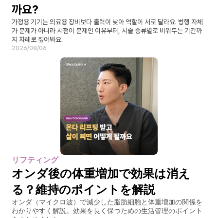
까요?
가정용 기기는 의료용 장비보다 출력이 낮아 역할이 서로 달라요. 병행 자체
가 문제가 아니라 시점이 문제인 이유부터, 시술 종류별로 비워두는 기간까
지 차례로 짚어봐요.
2026/08/06
リフティング
オンダ後の体重増加で効果は消え
る？維持のポイントを解説
オンダ（マイクロ波）で減少した脂肪細胞と体重増加の関係を
わかりやすく解説。効果を長く保つための生活管理のポイント