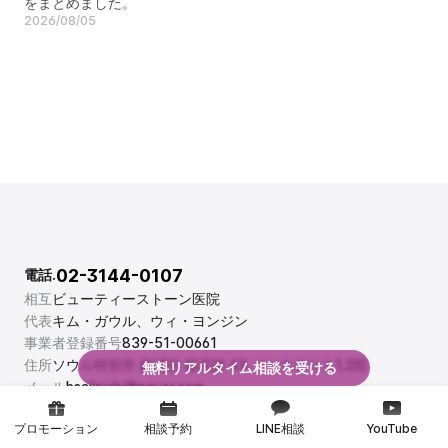
をまとめました。
2026/08/05
02-3144-0107
電話.
相互
ビューティーストーン医院
代表
キム・ガウル、ウィ・ヨンジン
事業者登録番号
839-51-00661
住所
ソウル特別市 麻浦区 楊花路 45 メセナポリス1,2階
無料リアルタイム相談を受ける
メール
bsclinichj@naver.com
月-金: 10:30-20:30
土/日/祝日: 10:30-17:00
診療時間
プロモーション
相談予約
LINE相談
YouTube