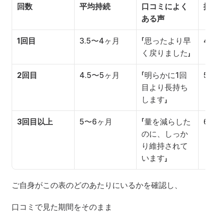
回数
平均持続
口コミによく
推
ある声
1回目
3.5〜4ヶ月
「思ったより早
4
く戻りました」
2回目
4.5〜5ヶ月
「明らかに1回
5
目より長持ち
します」
3回目以上
5〜6ヶ月
「量を減らした
6
のに、しっか
り維持されて
います」
ご自身がこの表のどのあたりにいるかを確認し、
口コミで見た期間をそのまま