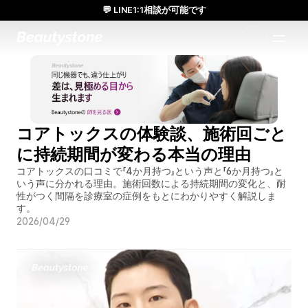
💬 LINE1:1相談が可能です
日本人通訳常駐／お得な体験価格／満足度の高い効果
1:1で設計されたアプローチ
コアトックスの体験談、施術回ごと
に持続期間が変わる本当の理由
コアトックスの口コミで「4か月持つ」という声と「6か月持つ」と
いう声に分かれる理由。施術回数による持続期間の変化と、耐
性がつく間隔を診療室の症例をもとにわかりやすく解説しま
す。
2026/04/29