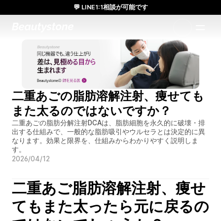
💬 LINE1:1相談が可能です
日本人通訳常駐／お得な体験価格／満足度の高い効果
1:1で設計されたアプローチ
二重あごの脂肪溶解注射、痩せても
また太るのではないですか？
二重あごの脂肪分解注射DCAは、脂肪細胞を永久的に破壊・排
出する仕組みで、一般的な脂肪吸引やウルセラとは決定的に異
なります。効果と限界を、仕組みからわかりやすく説明しま
す。
2026/04/12
二重あご脂肪溶解注射、痩せ
てもまた太ったら元に戻るの