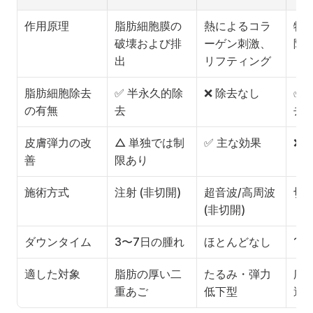
作用原理
脂肪細胞膜の
熱によるコラ
物
破壊および排
ーゲン刺激、
除
出
リフティング
脂肪細胞除去
✅ 半永久的除
❌ 除去なし
✅ 
の有無
去
去
皮膚弾力の改
△ 単独では制
✅ 主な効果
❌ 
善
限あり
施術方式
注射 (非切開)
超音波/高周波 
切
(非切開)
ダウンタイム
3〜7日の腫れ
ほとんどなし
1〜
適した対象
脂肪の厚い二
たるみ・弾力
広
重あご
低下型
過