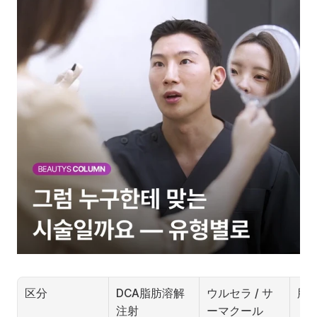
区分
DCA脂肪溶解
ウルセラ / サ
脂
注射
ーマクール