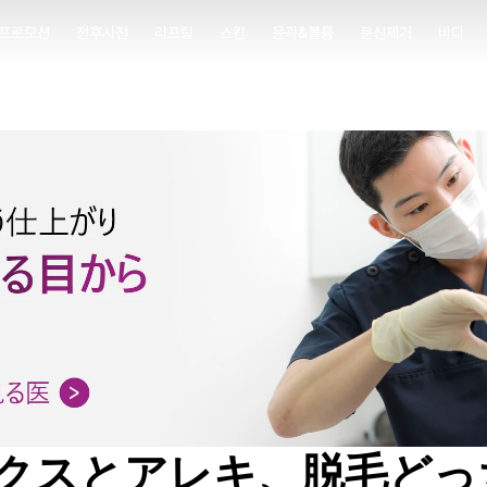
프로모션
전후사진
리프팅
스킨
윤곽&볼륨
문신제거
바디
프로모션
전후사진
리프팅
스킨
윤곽&볼륨
문신제거
바디
クスとアレキ、脱毛どっ