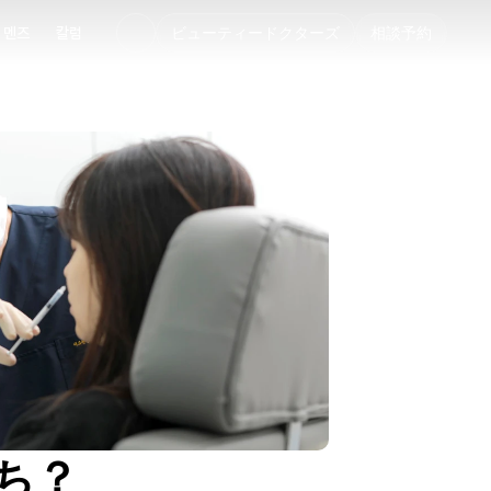
멘즈
칼럼
ビューティードクターズ
相談予約
멘즈
칼럼
ち？