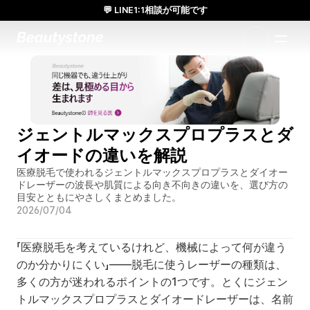
💬 LINE1:1相談が可能です
日本人通訳常駐／お得な体験価格／満足度の高い効果
1:1で設計されたアプローチ
ジェントルマックスプロプラスとダ
イオードの違いを解説
医療脱毛で使われるジェントルマックスプロプラスとダイオー
ドレーザーの波長や肌質による向き不向きの違いを、選び方の
目安とともにやさしくまとめました。
2026/07/04
「医療脱毛を考えているけれど、機械によって何が違う
のか分かりにくい」——脱毛に使うレーザーの種類は、
多くの方が迷われるポイントの1つです。とくにジェン
トルマックスプロプラスとダイオードレーザーは、名前