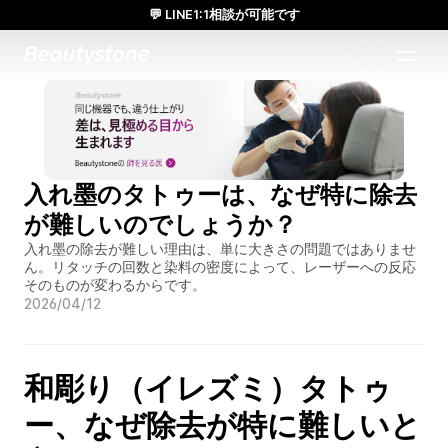
💬 LINE1:1相談が可能です
日本人通訳常駐／お得な体験価格／満足度の高い効果
1:1で設計されたアプローチ
入れ墨のタトゥーは、なぜ特に除去
が難しいのでしょうか？
入れ墨の除去が難しい理由は、単に大きさの問題ではありませ
ん。リタッチの回数と染料の密度によって、レーザーへの反応
そのものが変わるからです。
2026/04/12
和彫り（イレズミ）タトゥ
ー、なぜ除去が特に難しいと