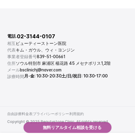
02-3144-0107
電話.
相互
ビューティーストーン医院
代表
キム・ガウル、ウィ・ヨンジン
事業者登録番号
839-51-00661
住所
ソウル特別市 麻浦区 楊花路 45 メセナポリス1,2階
メール
bsclinichj@naver.com
月-金: 10:30-20:30
土/日/祝日: 10:30-17:00
診療時間
自由診療料金表
プライバシーポリシー
利用規約
自由診療料金表
プライバシーポリシー
利用規約
Copyright © 2025 Beautystone Clinic. All rights reserved.
無料リアルタイム相談を受ける