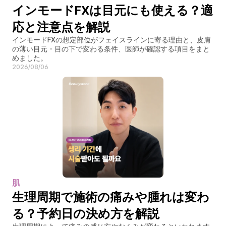
インモードFXは目元にも使える？適
応と注意点を解説
インモードFXの想定部位がフェイスラインに寄る理由と、皮膚
の薄い目元・目の下で変わる条件、医師が確認する項目をまと
めました。
2026/08/06
肌
生理周期で施術の痛みや腫れは変わ
る？予約日の決め方を解説