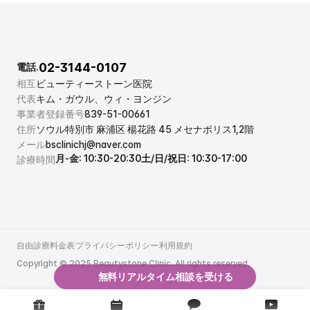
02-3144-0107
電話.
相互
ビューティーストーン医院
代表
キム・ガウル、ウィ・ヨンジン
事業者登録番号
839-51-00661
住所
ソウル特別市 麻浦区 楊花路 45 メセナポリス1,2階
メール
bsclinichj@naver.com
月-金: 10:30-20:30
土/日/祝日: 10:30-17:00
診療時間
自由診療料金表
プライバシーポリシー
利用規約
自由診療料金表
プライバシーポリシー
利用規約
Copyright © 2025 Beautystone Clinic. All rights reserved.
無料リアルタイム相談を受ける