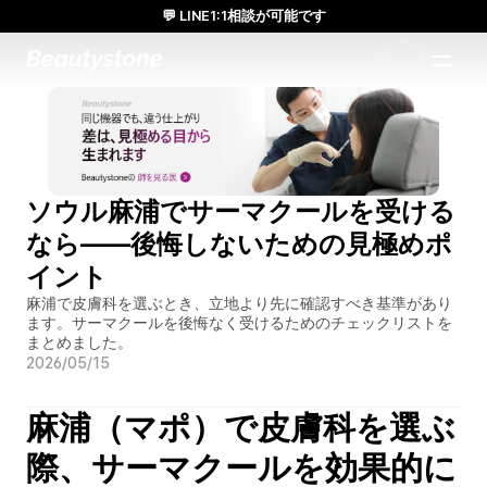
💬 LINE1:1相談が可能です
日本人通訳常駐／お得な体験価格／満足度の高い効果
1:1で設計されたアプローチ
ソウル麻浦でサーマクールを受ける
なら——後悔しないための見極めポ
イント
麻浦で皮膚科を選ぶとき、立地より先に確認すべき基準があり
ます。サーマクールを後悔なく受けるためのチェックリストを
まとめました。
2026/05/15
麻浦（マポ）で皮膚科を選ぶ
際、サーマクールを効果的に