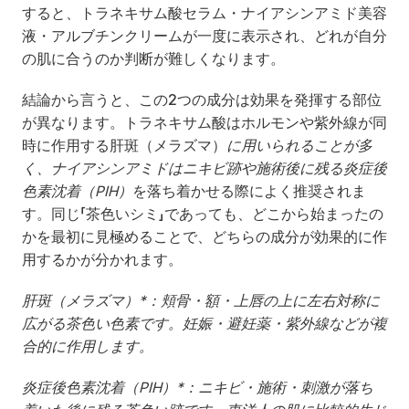
すると、トラネキサム酸セラム・ナイアシンアミド美容
液・アルブチンクリームが一度に表示され、どれが自分
の肌に合うのか判断が難しくなります。
結論から言うと、この2つの成分は効果を発揮する部位
が異なります。トラネキサム酸はホルモンや紫外線が同
時に作用する肝斑（メラズマ）
に用いられることが多
く、ナイアシンアミドはニキビ跡や施術後に残る炎症後
色素沈着（PIH）
を落ち着かせる際によく推奨されま
す。同じ「茶色いシミ」であっても、どこから始まったの
かを最初に見極めることで、どちらの成分が効果的に作
用するかが分かれます。
肝斑（メラズマ）*：頬骨・額・上唇の上に左右対称に
広がる茶色い色素です。妊娠・避妊薬・紫外線などが複
合的に作用します。
炎症後色素沈着（PIH）*：ニキビ・施術・刺激が落ち