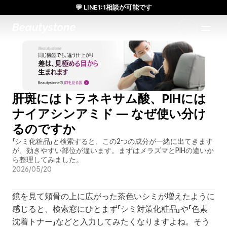
💬 LINE1:1相談が可能です
日本人通訳常駐／お得な体験価格／満足度の高い効果
1:1で設計されたアプローチ
肝斑にはトラネキサム酸、PIHには
ナイアシンアミド — なぜ使い分け
るのですか
「シミ化粧品」と検索すると、この2つの成分が一緒に出てきます
が、効きやすい部位が違います。まずはメラズマとPIHの違いか
ら整理してみました。
2026/05/20
鏡を見て頬骨の上に広がった茶色いシミが増えたように
感じると、検索窓にひとまず「シミ対策化粧品」や「色素
沈着トナー」などと入力してみたくなりますよね。そう