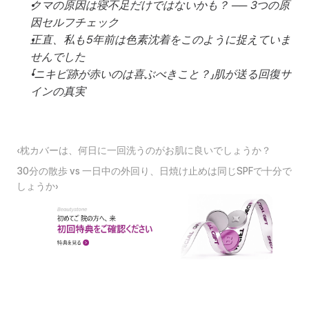
クマの原因は寝不足だけではないかも？ ── 3つの原
因セルフチェック
正直、私も5年前は色素沈着をこのように捉えていま
せんでした
「ニキビ跡が赤いのは喜ぶべきこと？」肌が送る回復サ
インの真実
‹枕カバーは、何日に一回洗うのがお肌に良いでしょうか？
30分の散歩 vs 一日中の外回り、日焼け止めは同じSPFで十分で
しょうか›