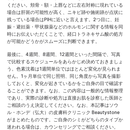
ください。頬骨・額・上唇などに左右対称に現れている
場合は肝斑の可能性が高く、ニキビ跡や施術跡が点状に
残っている場合はPIHに近いと言えます。2つ目に、妊
娠・避妊薬・甲状腺薬などのホルモンに関する情報を同
時にお伝えいただくことで、経口トラネキサム酸の処方
が可能かどうかがスムーズに判断できます。
最後に、4週間、8週間、12週間といった間隔で、写真
で比較するスケジュールをあらかじめ決めておきましょ
う。色素沈着は1週間単位ではほとんど変化が見られま
せん。1ヶ月単位で同じ照明、同じ角度から写真を撮影
しておくと、変化が起きているかをご自身の目で確認す
ることができます。なお、この内容は一般的な情報整理
であり、実際の診断や処方は直接お肌を診察した医師と
ご相談のうえ決定してください。なお、本記事はソウ
ル・ホンデ（弘大）の皮膚科クリニック Beautystone 
がまとめたものです。ご自身のシミがどちらのタイプか
迷われる場合は、カウンセリングでご相談ください。