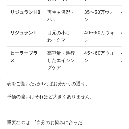
リジュラン HB
再生＋保湿・
35〜50万ウォ
4
ハリ
ン
リジュラン I
目元の小じ
40〜50万ウォ
4
わ・クマ
ン
ヒーラープラ
高容量・進行
45〜60万ウォ
4
ス
したエイジン
ン
3回
グケア
表をご覧いただければお分かりの通り、
単価の違いはそれほど大きくありません。
重要なのは、「自分のお悩みに合った