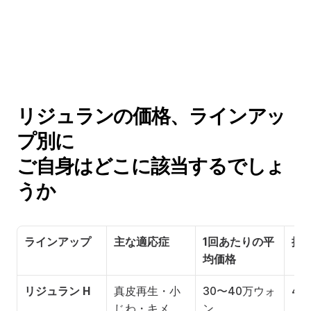
リジュランの価格、ラインアッ
プ別に
ご自身はどこに該当するでしょ
うか
ラインアップ
主な適応症
1回あたりの平
推
均価格
リジュラン H
真皮再生・小
30〜40万ウォ
4
じわ・キメ
ン