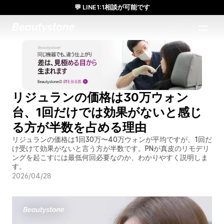
💬 LINE1:1相談が可能です
日本人通訳常駐／お得な体験価格／満足度の高い効果
1:1で設計されたアプローチ
リジュランの価格は30万ウォン
台、1回だけでは効果がないと感じ
る方が半数を占める理由
リジュランの価格は1回30万〜40万ウォンが平均ですが、1回だ
け受けて効果がないと言う方が半数です。PNが真皮のリモデリ
ングを起こすには最低何回必要なのか、わかりやすく説明しま
す。
2026/04/28