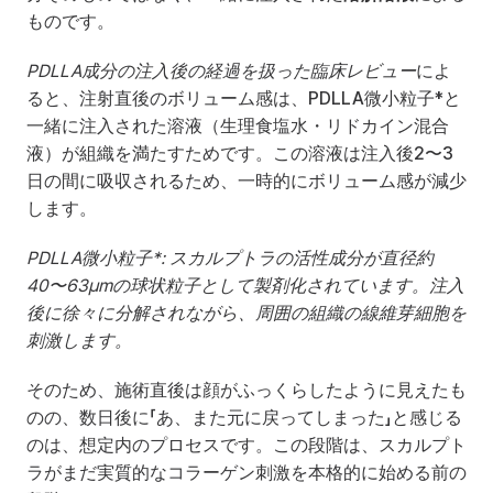
ものです。
PDLLA成分の注入後の経過を扱った臨床レビュー
によ
ると、注射直後のボリューム感は、PDLLA微小粒子*と
一緒に注入された溶液（生理食塩水・リドカイン混合
液）が組織を満たすためです。この溶液は注入後2〜3
日の間に吸収されるため、一時的にボリューム感が減少
します。
PDLLA微小粒子*: スカルプトラの活性成分が直径約
40〜63μmの球状粒子として製剤化されています。注入
後に徐々に分解されながら、周囲の組織の線維芽細胞を
刺激します。
そのため、施術直後は顔がふっくらしたように見えたも
のの、数日後に「あ、また元に戻ってしまった」と感じる
のは、想定内のプロセスです。この段階は、スカルプト
ラがまだ実質的なコラーゲン刺激を本格的に始める前の