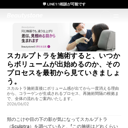
💬 LINE1:1相談が可能です
日本人通訳常駐／お得な体験価格／満足度の高い効果
1:1で設計されたアプローチ
スカルプトラを施術すると、いつか
らボリュームが出始めるのか、その
プロセスを最初から見ていきましょ
う。
スカルトラ施術直後にボリューム感が出てから一度消える理由
から、コラーゲンが生成されるプロセス、再施術間隔の根拠ま
で、全体の流れをご案内いたします。
2026/06/02
頬のこけや目の下の影が気になってスカルプトラ
（Sculptra）を調べていると、「この施術はどれくらい