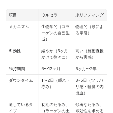
項目
ウルセラ
糸リフティング
メカニズム
生物学的（コラ
物理的（糸によ
ーゲンの自己生
る牽引）
成）
即効性
緩やか（3ヶ月
高い（施術直後
かけて徐々に）
から実感）
維持期間
6〜12ヶ月
6ヶ月〜2年
ダウンタイム
1〜2日（腫れ・
3~5日（ツッパ
赤み）
リ感・軽度の内
出血）
適しているタ
初期のたるみ、
顕著なたるみ、
イプ
コラーゲンの土
即効性を求める