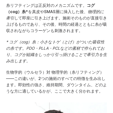
糸リフティングは正反対のメカニズムです。
コグ
（cog）糸*
を真皮やSMAS層に挿入した後、
物理的に
牽引
して即座に引き上げます。施術そのものが直接引き
上げるものであり、その後、時間の経過とともに糸が吸
収されながらコラーゲンも刺激されます。
* コグ（cog）糸：小さなトゲ（とげ）がついた吸収性
の糸です。PDO・PLLA・PCLなどの素材で作られてお
り、コグが組織をしっかり引っ掛けることで牽引力を生
み出します。
生物学的（ウルセラ）対 物理学的（糸リフティング）
――この違いが、2つの施術のすべての特徴を生み出し
ます。即効性の強さ、維持期間、ダウンタイム、どのよ
うな方に適しているかが、ここで大きく分かれます。