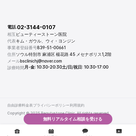
02-3144-0107
電話.
相互
ビューティーストーン医院
代表
キム・ガウル、ウィ・ヨンジン
事業者登録番号
839-51-00661
住所
ソウル特別市 麻浦区 楊花路 45 メセナポリス1,2階
メール
bsclinichj@naver.com
月-金: 10:30-20:30
土/日/祝日: 10:30-17:00
診療時間
自由診療料金表
プライバシーポリシー
利用規約
自由診療料金表
プライバシーポリシー
利用規約
Copyright © 2025 Beautystone Clinic. All rights reserved.
無料リアルタイム相談を受ける