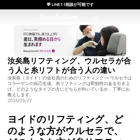
💬 LINE1:1相談が可能です
日本人通訳常駐／お得な体験価格／満足度の高い効果
1:1で設計されたアプローチ
汝矣島リフティング、ウルセラが合
う人と糸リフトが合う人の違い
汝矣島（ヨイド）の会社員のためのリフティング — ウルセラは
コラーゲンの自己生成、糸リフティングは即効性のある引き上
げ。どのようなタイプの方にどちらが向いているか、丁寧にお
教えします。
2026/05/27
ヨイドのリフティング、ど
のような方がウルセラで、