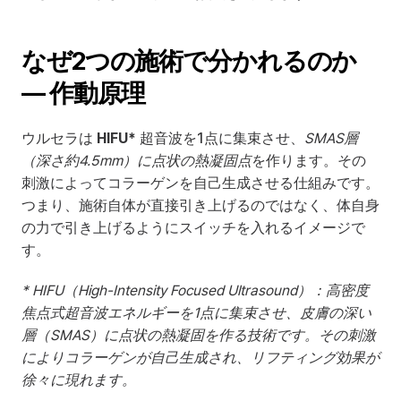
なぜ2つの施術で分かれるのか 
— 作動原理
ウルセラは 
HIFU*
 超音波を1点に集束させ、
SMAS層
（深さ約4.5mm）に点状の熱凝固点
を作ります。その
刺激によってコラーゲンを自己生成させる仕組みです。
つまり、施術自体が直接引き上げるのではなく、体自身
の力で引き上げるようにスイッチを入れるイメージで
す。
* HIFU（High-Intensity Focused Ultrasound）：高密度
焦点式超音波エネルギーを1点に集束させ、皮膚の深い
層（SMAS）に点状の熱凝固を作る技術です。その刺激
によりコラーゲンが自己生成され、リフティング効果が
徐々に現れます。