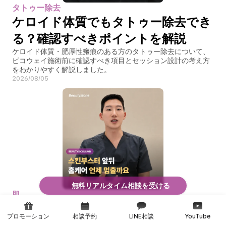
タトゥー除去
ケロイド体質でもタトゥー除去でき
る？確認すべきポイントを解説
ケロイド体質・肥厚性瘢痕のある方のタトゥー除去について、
ピコウェイ施術前に確認すべき項目とセッション設計の考え方
をわかりやすく解説しました。
2026/08/05
無料リアルタイム相談を受ける
肌
スキンブースター前後のレチノール
プロモーション
相談予約
LINE相談
YouTube
中止タイミングは？