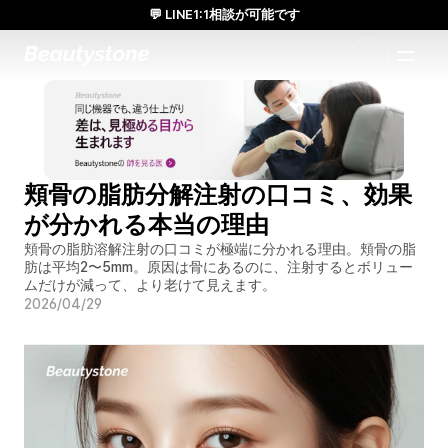
💬 LINE1:1相談が可能です
日本人通訳常駐／お得な体験価格／満足度の高い効果
1:1で設計されたアプローチ
頬骨の脂肪分解注射の口コミ、効果
が分かれる本当の理由
頬骨の脂肪溶解注射の口コミが極端に分かれる理由。頬骨の脂
肪は平均2〜5mm。原因は骨にあるのに、注射するとボリュー
ムだけが減って、より老けて見えます。
2026/04/29