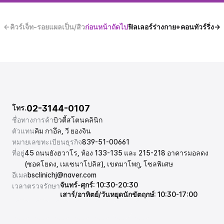
←คิวร์เจ็ท-รอยแผลเป็น/สิว
ก่อนหน้า
ถัดไป
ฟิลเลอร์ร่างกาย+คอนทัวร์ริ่ง→
02-3144-0107
โทร.
ชื่อทางการค้า
บิวตี้สโตนคลินิก
ตัวแทน
คิม กาอึล, วี ยองจิน
หมายเลขทะเบียนธุรกิจ
839-51-00661
ที่อยู่
45 ถนนยังฮวาโร, ห้อง 133-135 และ 215-218 อาคารมอลดง 
(ซอคโยดง, เมเซนาโปลิส), เขตมาโพกู, โซลพิเศษ
อีเมล
bsclinichj@naver.com
จันทร์-ศุกร์: 10:30-20:30
เวลาตรวจรักษา
เสาร์/อาทิตย์/วันหยุดนักขัตฤกษ์: 10:30-17:00