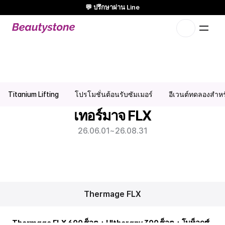
💬 ปรึกษาผ่าน Line
🌸 Beautystone Clinic เข้าร่วม Meditox Bangkok Cadaver workshop
🌸
แนวทางที่ออกแบบเฉพาะคุณแบบ 1:1
โปรโมชั่น Thermage FLX | คลินิกผิวหนังฮงแด ฮัปจอง
Titanium Lifting
โปรโมชั่นต้อนรับซัมเมอร์
อีเวนต์ทดลองสำหรั
เทอร์มาจ FLX
26.06.01
~
26.08.31
Thermage FLX
Thermage FLX 600 ช็อต + Ultherapy 300 ช็อต + โบท็อกซ์