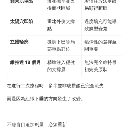
蘋果肌塌陷
溫和撫平並支
若僅注於法令紋
撐面狀區域
易顯得臃腫
太陽穴凹陷
重建外側支撐
過度填充可能導
點
致臉型變寬
立體輪廓
微調下巴等局
黏彈性的選擇至
部重點部位
關重要
維持達 18 個月
精準注入穩健
無法完全維持最
的支撐層
初完美原狀
在進行二次療程時，多半並非玻尿酸已完全流失，
而是因為組織下垂的方向發生了改變。
不應盲目追加劑量，必須重新