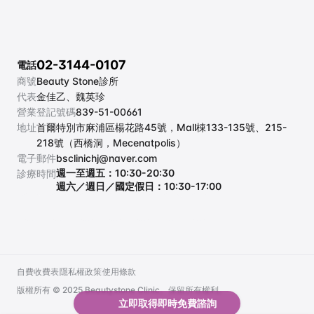
02-3144-0107
電話
商號
Beauty Stone診所
代表
金佳乙、魏英珍
營業登記號碼
839-51-00661
地址
首爾特別市麻浦區楊花路45號，Mall棟133-135號、215-
218號（西橋洞，Mecenatpolis）
電子郵件
bsclinichj@naver.com
週一至週五：10:30-20:30
診療時間
週六／週日／國定假日：10:30-17:00
自費收費表
隱私權政策
使用條款
自費收費表
隱私權政策
使用條款
版權所有 © 2025 Beautystone Clinic。保留所有權利。
立即取得即時免費諮詢