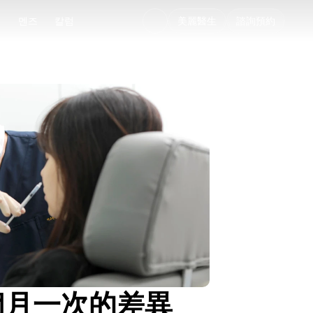
디
멘즈
칼럼
美麗醫生
諮詢預約
디
멘즈
칼럼
每6個月一次的差異