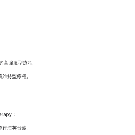
筋膜層的高強度型療程，
養維持型療程。
rapy；
施作海芙音波。