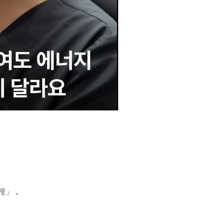
療程」，
。