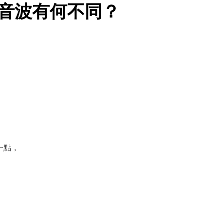
與海芙音波有何不同？
。
單一點，