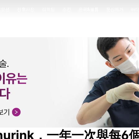
로모션
전후사진
리프팅
스킨
윤곽&볼륨
문신제거
바
로모션
전후사진
리프팅
스킨
윤곽&볼륨
문신제거
바
vs Shurink，一年一次與