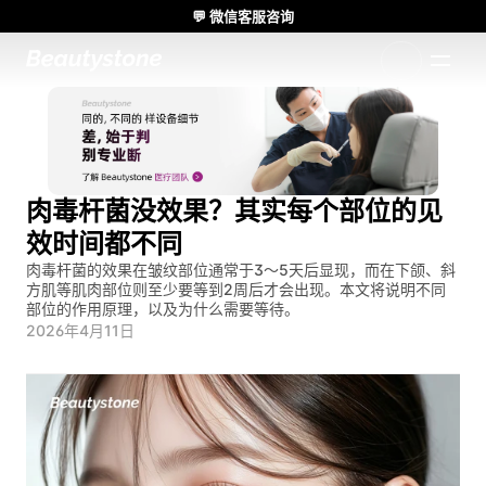
💬 微信客服咨询
🌸 Beautystone诊所出席 Meditox 曼谷 Cadaver workshop 🌸
1:1 定制方案
肉毒杆菌没效果？其实每个部位的见
效时间都不同
肉毒杆菌的效果在皱纹部位通常于3～5天后显现，而在下颌、斜
方肌等肌肉部位则至少要等到2周后才会出现。本文将说明不同
部位的作用原理，以及为什么需要等待。
2026年4月11日