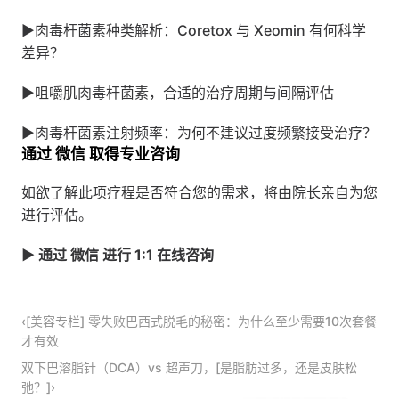
▶
肉毒杆菌素种类解析：Coretox 与 Xeomin 有何科学
差异？
▶
咀嚼肌肉毒杆菌素，合适的治疗周期与间隔评估
▶
肉毒杆菌素注射频率：为何不建议过度频繁接受治疗？
通过 微信 取得专业咨询
如欲了解此项疗程是否符合您的需求，将由院长亲自为您
进行评估。
▶ 通过 微信 进行 1:1 在线咨询
‹[美容专栏] 零失败巴西式脱毛的秘密：为什么至少需要10次套餐
才有效
双下巴溶脂针（DCA）vs 超声刀，[是脂肪过多，还是皮肤松
弛？]›