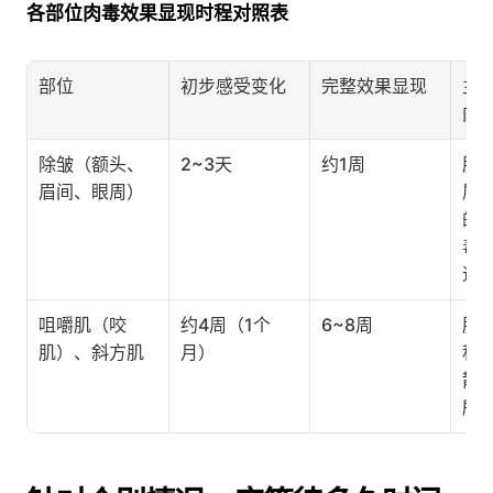
各部位肉毒效果显现时程对照表
部位
初步感受变化
完整效果显现
主
肉
除皱（额头、
2~3天
约1周
肌
眉间、眼周）
属
的
毒
速
咀嚼肌（咬
约4周（1个
6~8周
肌
肌）、斜方肌
月）
积
散
所