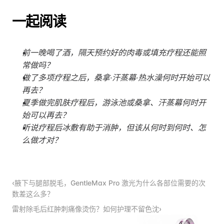
一起阅读
前一晚喝了酒，隔天预约好的肉毒或填充疗程还能照
常做吗？
做了多项疗程之后，桑拿·汗蒸幕·热水澡何时开始可以
再去？
夏季做完肌肤疗程后，游泳池或桑拿、汗蒸幕何时开
始可以再去？
听说疗程后冰敷有助于消肿，但该从何时到何时、怎
么做才对？
‹腋下与腿部脱毛，GentleMax Pro 激光为什么各部位需要的次
数差这么多？
雷射除毛后红肿刺痛像烫伤？如何护理不留色沈›