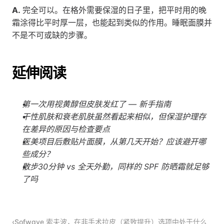
A.
 完全可以。在格外需要保湿的日子里，把平时用的晚
霜涂得比平时厚一层，也能起到类似的作用。睡眠面膜并
不是不可或缺的步骤。
延伸阅读
第一次用视黄醇但皮肤发红了 — 新手指南
干性肌肤和衰老肌肤虽然看起来相似，但保湿护理存
在差异的原因与检查要点
医美项目后敷贴片面膜，从第几天开始？应该避开哪
些成分？
散步30分钟 vs 全天外勤，同样的 SPF 防晒霜就足够
了吗
‹Sofwave 索夫波，在非手术拉皮（紧致提升）选项中处于什么