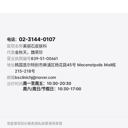
02-3144-0107
电话：
医院名称
美丽石皮肤科
代表
金秋天，魏荣珍
营业执照编号
839-51-00661
地址
韩国首尔特别市麻浦区杨花路45号 Mecenatpolis Mall栋 
215–218号
邮箱
bsclinichj@naver.com
周一至周五：10:30-20:30
诊疗时间
周六/周日/节假日：10:30-17:00
非医保项目价格表
隐私政策
使用条款