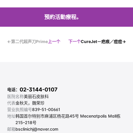
預約活動療程。
←第二代超声刀Prime
上一个
下一个
CureJet－疤痕／痘痘→
02-3144-0107
电话：
医院名称
美丽石皮肤科
代表
金秋天，魏荣珍
营业执照编号
839-51-00661
地址
韩国首尔特别市麻浦区杨花路45号 Mecenatpolis Mall栋 
215–218号
邮箱
bsclinichj@naver.com