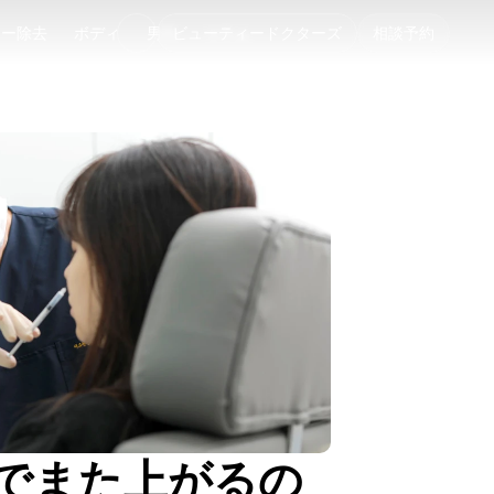
ゥー除去
ボディ
男性
ビューティードクターズ
コラム
相談予約
ゥー除去
ボディ
男性
コラム
でまた上がるの