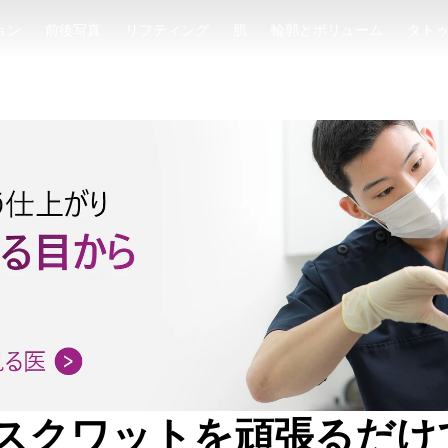
ョン
前後写真
リフティング
肌
輪郭とボリューム
タト
ョン
前後写真
リフティング
肌
輪郭とボリューム
タト
スクワットを頑張るだけ