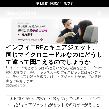
💬 LINE1:1相談が可能です
日本人通訳常駐／お得な体験価格／満足度の高い効果
1:1で設計されたアプローチ
インフィニRFとキュアジェット、
同じマイクロニードルなのにどうし
て違って聞こえるのでしょうか
「これ一つで何とかなるはず」と思いがちな期待をほどく、2つの
施術比較です。深いボックスカーやアイスピックにはインフィ
ニ、浅い毛穴や残った瘢痕にはキュアジェットが向いている理
由をご紹介します。
2026/05/20
ニキビ跡や深い毛穴のご相談を受けていると、「インフ
ィニ」と「キュアジェット」がセットで名前が上がること