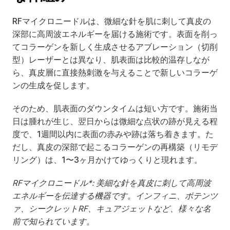
RFマイクロニードルは、微細な針を肌に刺して真皮の
深部に高周波エネルギーを届ける施術です。表面を削っ
てコラーゲンを新しく生成させるアブレーション（切削
型）レーザーとは異なり、肌表面は比較的温存しなが
ら、真皮層に直接熱刺激を与えることで新しいコラーゲ
ンの生成を促します。
そのため、肌表面のダウンタイムは短い方です。施術当
日は腫れが生じ、翌日からは微細な点状の跡が見える程
度で、1週間以内に表面の赤みや跡は落ち着きます。た
だし、真皮の深部で起こるコラーゲンの再構築（リモデ
リング）は、1〜3ヶ月かけてゆっくりと現れます。
RFマイクロニードル*: 美細な針を真皮に刺して高周波
エネルギーを伝達する機器です。インフィニ、ポテンツ
ァ、シークレットRF、キュアジェットなど、様々な名
前で知られています。