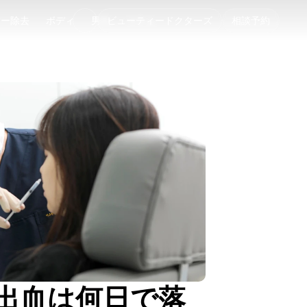
ゥー除去
ボディ
男性
ビューティードクターズ
コラム
相談予約
ゥー除去
ボディ
男性
コラム
出血は何日で落