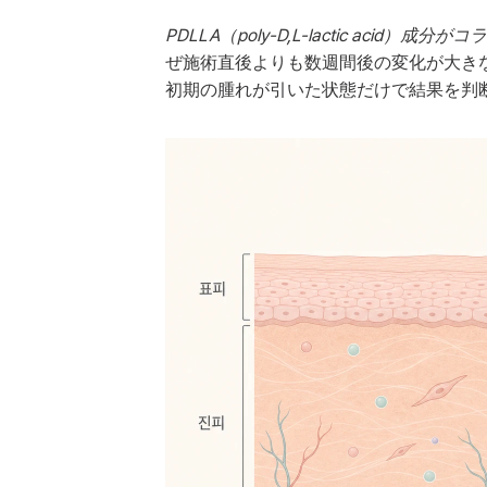
PDLLA（poly-D,L-lactic 
ぜ施術直後よりも数週間後の変化が大き
初期の腫れが引いた状態だけで結果を判