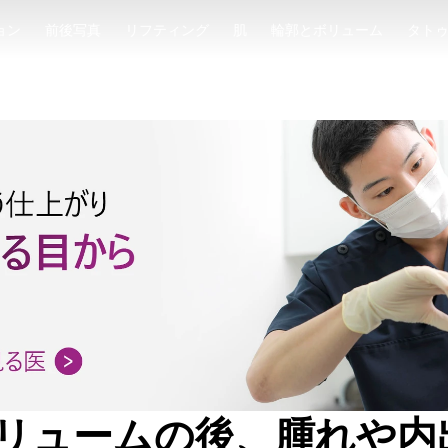
ョン
前後写真
リフティング
肌
輪郭とボリューム
タト
ョン
前後写真
リフティング
肌
輪郭とボリューム
タト
リュームの後、腫れや内