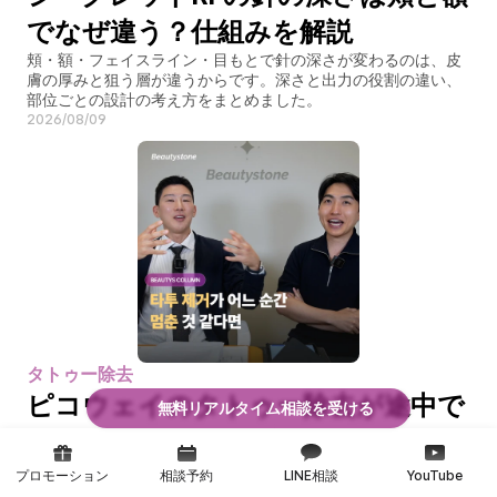
でなぜ違う？仕組みを解説
頬・額・フェイスライン・目もとで針の深さが変わるのは、皮
膚の厚みと狙う層が違うからです。深さと出力の役割の違い、
部位ごとの設計の考え方をまとめました。
2026/08/09
タトゥー除去
ピコウェイのタトゥー除去が途中で
無料リアルタイム相談を受ける
止まった？原因を解説
回数を重ねても薄くなった実感が減る区間には理由がありま
プロモーション
相談予約
LINE相談
YouTube
す。インクの粒子と排出の仕組み、色と深さの影響、計画を組