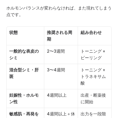
ホルモンバランスが変わらなければ、また現れてしまう
点です。
状態
推奨される周
組み合わせ
期
一般的な表皮の
2〜3週間
トーニング + 
シミ
ピーリング
混合型シミ・肝
3〜4週間
トーニング + 
斑
トラネキサム
酸
妊娠性・ホルモ
4週間以上
出産・断薬後
ン性
に開始
敏感肌・再発を
4週間以上＋休
出力を一段階