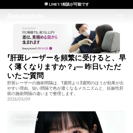
💬 LINE1:1相談が可能です
日本人通訳常駐／お得な体験価格／満足度の高い効果
1:1で設計されたアプローチ
「肝斑レーザーを頻繁に受けると、早
く薄くなりますか？」— 昨日いただ
いたご質問
肝斑レーザーの施術間隔は、1週間より3週間のほうが効果が出
やすい理由。短い間隔で色が濃くなるメカニズムと、妊娠性肝
斑の施術間隔の違いまで整理します。
2026/05/09